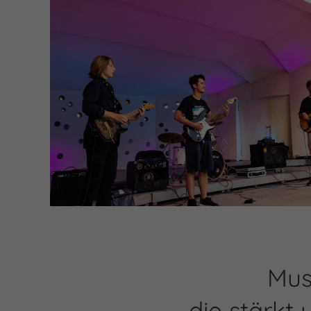
Mus
die stärkt