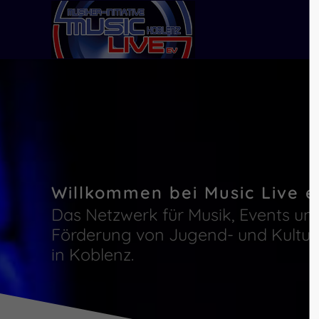
Willkommen bei Music Live e
Das Netzwerk für Musik, Events und
Förderung von Jugend- und Kultur
in Koblenz.