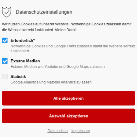
Datenschutzeinstellungen
HOME
VEREIN
JUGENDARBEIT
EVENTS
Wir nutzen Cookies auf unserer Website. Notwendige Cookies zulassen damit
die Website korrekt funktioniert. Vielen Dank!
Erforderlich*
Notwendige Cookies und Google Fonts zulassen damit die Website korrekt
funktioniert
Externe Medien
Externe Medien wie Youtube und Google Maps zulassen
Statistik
.V.
Google Analytics und Matomo Analytics zulassen
 die
arbeit
Datenschutz
Impressum